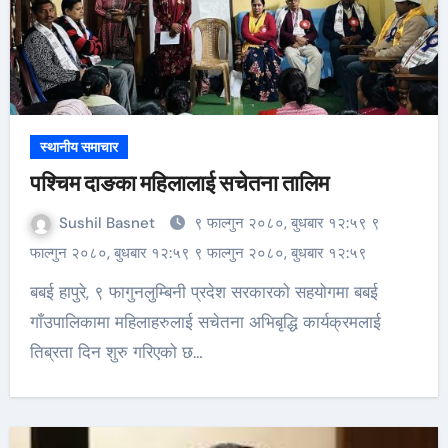
स्थानीय समाचार
पश्चिम दाङका महिलालाई सचेतना तालिम
Sushil Basnet
९ फाल्गुन २०८०, बुधबार १२:५९ ९
फाल्गुन २०८०, बुधबार १२:५९ ९ फाल्गुन २०८०, बुधबार १२:५९
बबई हापुरे, ९ फागुनलुम्बिनी प्रदेश सरकारको सहयोगमा बबई
गाँउपालिकामा महिलाहरुलाई सचेतना अभिबृद्धि कार्यक्रमलाई
तिब्रता दिन शुरु गरिएको छ…