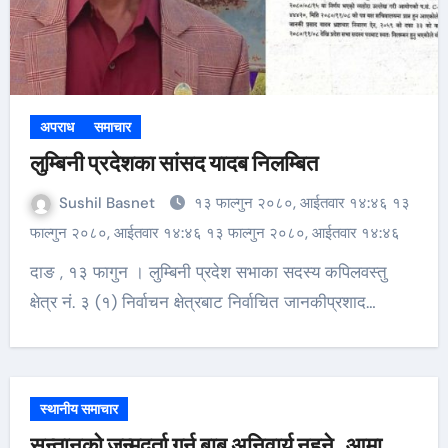
अपराध
समाचार
लुम्बिनी प्रदेशका सांसद यादब निलम्बित
Sushil Basnet
१३ फाल्गुन २०८०, आईतवार १४:४६ १३
फाल्गुन २०८०, आईतवार १४:४६ १३ फाल्गुन २०८०, आईतवार १४:४६
दाङ , १३ फागुन । लुम्बिनी प्रदेश सभाका सदस्य कपिलवस्तु
क्षेत्र नं. ३ (१) निर्वाचन क्षेत्रबाट निर्वाचित जानकीप्रशाद…
स्थानीय समाचार
सन्तानको जन्मदर्ता गर्न बाबु अनिवार्य नहुने, आमा