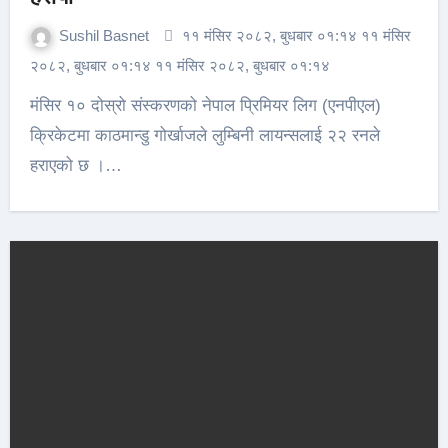
Sushil Basnet
११ मंसिर २०८२, बुधबार ०१:१४ ११ मंसिर
२०८२, बुधबार ०१:१४ ११ मंसिर २०८२, बुधबार ०१:१४
मंसिर १० दोस्रो संस्करणको नेपाल प्रिमियर लिग (एनपीएल)
क्रिकेटमा काठमान्डु गोर्खाजले लुम्बिनी लायन्सलाई २२ रनले
हराएको छ ।…