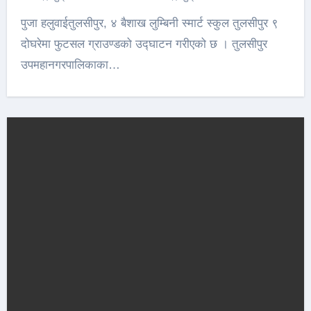
पुजा हलुवाईतुलसीपुर, ४ बैशाख लुम्बिनी स्मार्ट स्कुल तुलसीपुर ९
दोघरेमा फुटसल ग्राउण्डको उद्घाटन गरीएको छ । तुलसीपुर
उपमहानगरपालिकाका…