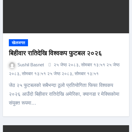
खेलजगत
बिहीवार रातिदेखि विश्वकप फुटबल २०२६
Sushil Basnet
२५ जेष्ठ २०८३, सोमबार १३:५१ २५ जेष्ठ
२०८३, सोमबार १३:५१ २५ जेष्ठ २०८३, सोमबार १३:५१
जेठ २५ फुटबलको सबैभन्दा ठूलो प्रतियोगिता फिफा विश्वकप
२०२६ आउँदो बिहीवार रातिदेखि अमेरिका, क्यानडा र मेक्सिकोमा
संयुक्त रूपमा…