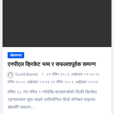
खेलजगत
एनपीएल क्रिकेट भव्य र सफलतापूर्वक सम्पन्न
Sushil Basnet
२९ मंसिर २०८२, आईतवार ०१:१४ २९
मंसिर २०८२, आईतवार ०१:१४ २९ मंसिर २०८२, आईतवार ०१:१४
मंसिर २८ गत मंसिर १ गतेदेखि काठमाण्डौको त्रिवि क्रिकेट
रङ्गशालामा शुरू भएको प्रतियोगिता हिजो शनिबार फाइनल
खेलसँगै समापन…