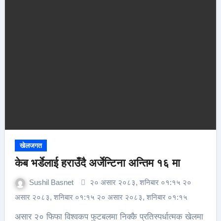
खेलजगत
केब भर्डेलाई हराउँदै अर्जेन्टिना अन्तिम १६ मा
Sushil Basnet
२० असार २०८३, शनिबार ०१:१५ २०
असार २०८३, शनिबार ०१:१५ २० असार २०८३, शनिबार ०१:१५
असार २० फिफा विश्वकप फुटबलमा निक्कै प्रतिस्पर्धात्मक खेलमा