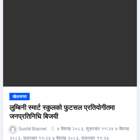
खेलजगत
लुम्बिनी स्मार्ट स्कुलको फुटसल प्रतियोगीतमा
जनप्रतिनिधि बिजयी
Sushil Basnet
४ बैशाख २०८३, शुक्रबार ११:२४ ४ बैशाख
२०८३, शुक्रबार ११:२४ ४ बैशाख २०८३, शुक्रबार ११:२४