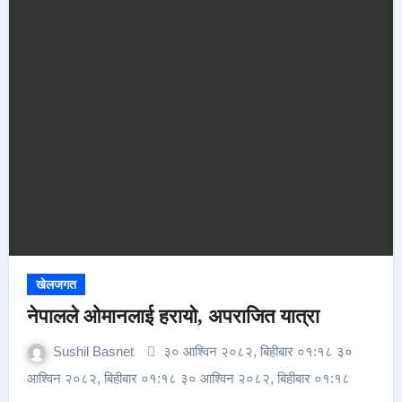
खेलजगत
नेपालले ओमानलाई हरायो, अपराजित यात्रा
Sushil Basnet
३० आश्विन २०८२, बिहीबार ०१:१८ ३०
आश्विन २०८२, बिहीबार ०१:१८ ३० आश्विन २०८२, बिहीबार ०१:१८