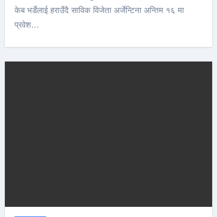
केब भर्डेलाई हराउँदै साविक विजेता अर्जेन्टिना अन्तिम १६ मा
प्रवेश…