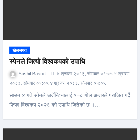
खेलजगत
स्पेनले जित्यो विश्वकपको उपाधि
Sushil Basnet
४ श्रावण २०८३, सोमबार ०१:०५ ४ श्रावण
२०८३, सोमबार ०१:०५ ४ श्रावण २०८३, सोमबार ०१:०५
साउन ४ गते स्पेनले अर्जेन्टिनालाई १–० गोल अन्तरले पराजित गर्दै
फिफा विश्वकप २०२६ को उपाधि जितेको छ ।…