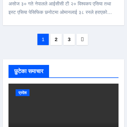
असोज ३० गते नेपालले आईसीसी टी २० विश्वकप एसिया तथा
इस्ट एसिया पेसिफिक छनोटमा ओमानलाई ३८ रनले हराएको…
Posts
1
2
3
pagination
छुटेका समाचार
प्रदेश