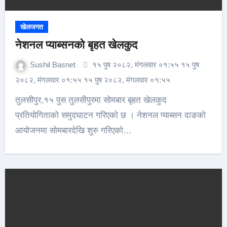
खेलजगत
नेशनल प्याब्सनको बृहत खेलकुद
Sushil Basnet
१५ पुष २०८२, मंगलवार ०१:५५ १५ पुष
२०८२, मंगलवार ०१:५५ १५ पुष २०८२, मंगलवार ०१:५५
तुलसीपुर,१५ पुस तुलसीपुरमा सोमबार बृहत खेलकुद
प्रतियोगिताको समुदघाटन गरिएको छ । नेशनल प्याब्सन दाङको
आयोजनमा सोमबारदेखि शुरु गरिएको…