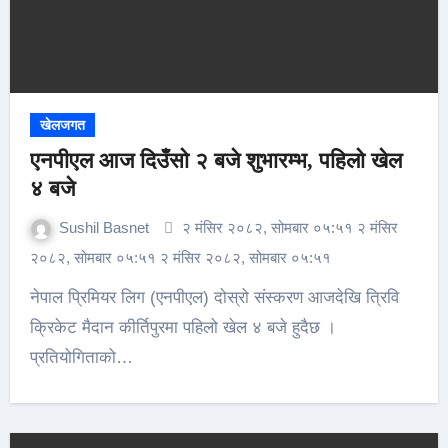
खेलजगत
एनपीएल आज दिउँसो २ बजे शुभारम्भ, पहिलो खेल
४ बजे
Sushil Basnet
२ मंसिर २०८२, सोमबार ०५:५१ २ मंसिर
२०८२, सोमबार ०५:५१ २ मंसिर २०८२, सोमबार ०५:५१
नेपाल प्रिमियर लिग (एनपीएल) दोस्रो संस्करण आजदेखि त्रिवि
क्रिकेट मैदान कीर्तिपुरमा पहिलो खेल ४ बजे हुदैछ ।
प्रतियोगिताको…