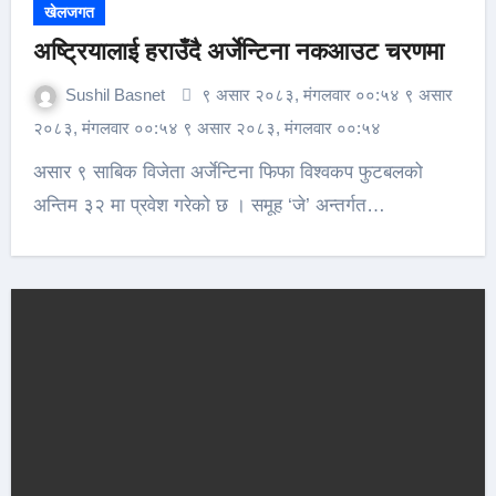
खेलजगत
अष्ट्रियालाई हराउँदै अर्जेन्टिना नकआउट चरणमा
Sushil Basnet
९ असार २०८३, मंगलवार ००:५४ ९ असार
२०८३, मंगलवार ००:५४ ९ असार २०८३, मंगलवार ००:५४
असार ९ साबिक विजेता अर्जेन्टिना फिफा विश्वकप फुटबलको
अन्तिम ३२ मा प्रवेश गरेको छ । समूह ‘जे’ अन्तर्गत…