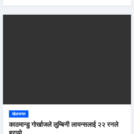
खेलजगत
काठमान्डु गोर्खाजले लुम्बिनी लायन्सलाई २२ रनले
हरायो