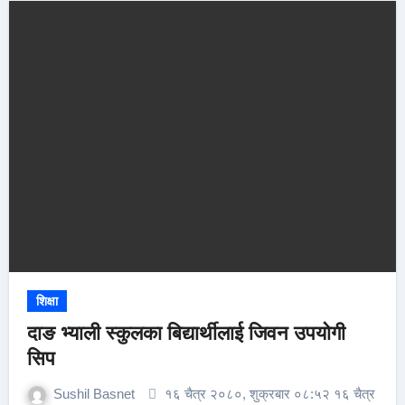
शिक्षा
दाङ भ्याली स्कुलका बिद्यार्थीलाई जिवन उपयोगी
सिप
Sushil Basnet
१६ चैत्र २०८०, शुक्रबार ०८:५२ १६ चैत्र