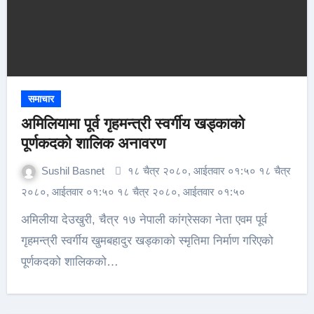
समाचार
अमिलियामा पूर्व गृहमन्त्री स्वर्गीय खड्काको
पूर्णकदको शालिक अनावरण
Sushil Basnet
१८ चैत्र २०८०, आईतवार ०१:५० १८ चैत्र
२०८०, आईतवार ०१:५० १८ चैत्र २०८०, आईतवार ०१:५०
अमिलीया देउखुरी, चैत्र १७ नेपाली कांग्रेसका नेता एवम पूर्व
गृहमन्त्री स्वर्गीय खुमबहादुर खड्काको स्मृतिमा निर्माण गरिएको
पूर्णकदको शालिकको…