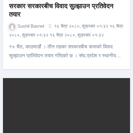
सरकार सरकारबीच विवाद सुल्झाउन प्रतिवेदन
तयार
Sushil Basnet
१६ चैत्र २०८०, शुक्रबार ०१:३२ १६ चैत्र
२०८०, शुक्रबार ०१:३२ १६ चैत्र २०८०, शुक्रबार ०१:३२
१५ चैत, काठमाडौं । तीन तहका सरकारबीच कामको विवाद
सुल्झाउन प्रतिवेदन तयार गरिएको छ । संघ,प्रदेश र स्थानीय…