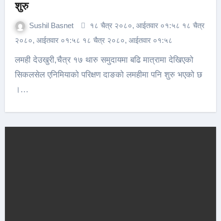
शुरु
Sushil Basnet
१८ चैत्र २०८०, आईतवार ०१:५८ १८ चैत्र
२०८०, आईतवार ०१:५८ १८ चैत्र २०८०, आईतवार ०१:५८
लमही देउखुरी,चैत्र १७ थारु समुदायमा बढि मात्रामा देखिएको
सिकलसेल एनिमियाको परिक्षण दाङको लमहीमा पनि शुरु भएको छ
।…