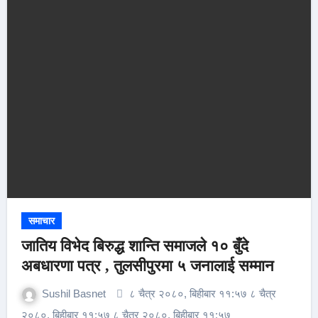
समाचार
जातिय विभेद बिरुद्ध शान्ति समाजले १० बुँदे
अबधारणा पत्र , तुलसीपुरमा ५ जनालाई सम्मान
Sushil Basnet
८ चैत्र २०८०, बिहीबार ११:५७ ८ चैत्र
२०८०, बिहीबार ११:५७ ८ चैत्र २०८०, बिहीबार ११:५७