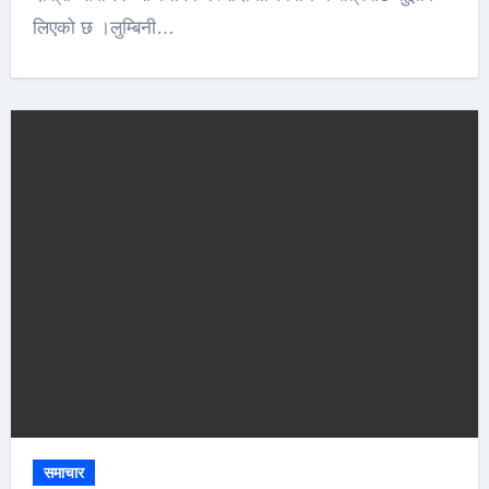
लिएको छ ।लुम्बिनी…
समाचार