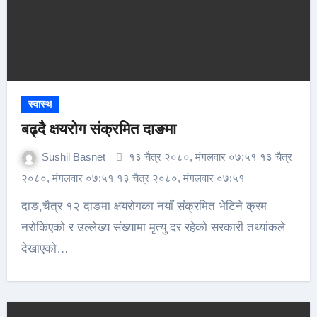
स्वास्थ
बढ्दै क्षयरोग संक्रमित दाङमा
Sushil Basnet
१३ चैत्र २०८०, मंगलवार ०७:५१ १३ चैत्र
२०८०, मंगलवार ०७:५१ १३ चैत्र २०८०, मंगलवार ०७:५१
दाङ,चैत्र १२ दाङमा क्षयरोगका नयाँ संक्रमित भेटिने क्रम
नरोकिएको र उल्लेख्य संख्यामा मृत्यु दर रहेको सरकारी तथ्यांकले
देखाएको…