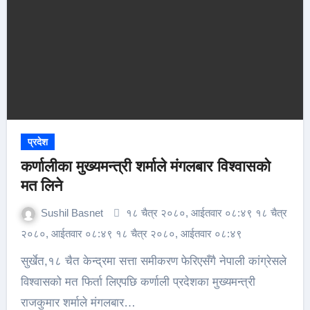
प्रदेश
कर्णालीका मुख्यमन्त्री शर्माले मंगलबार विश्वासको
मत लिने
Sushil Basnet
१८ चैत्र २०८०, आईतवार ०८:४९ १८ चैत्र
२०८०, आईतवार ०८:४९ १८ चैत्र २०८०, आईतवार ०८:४९
सुर्खेत,१८ चैत केन्द्रमा सत्ता समीकरण फेरिएसँगै नेपाली कांग्रेसले
विश्वासको मत फिर्ता लिएपछि कर्णाली प्रदेशका मुख्यमन्त्री
राजकुमार शर्माले मंगलबार…