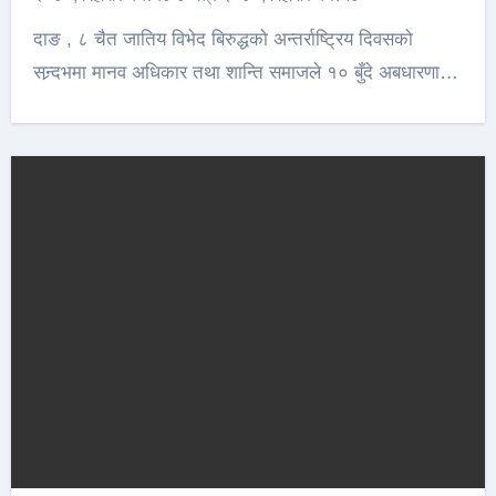
दाङ , ८ चैत जातिय विभेद बिरुद्धको अन्तर्राष्ट्रिय दिवसको
सन्र्दभमा मानव अधिकार तथा शान्ति समाजले १० बुँदे अबधारणा…