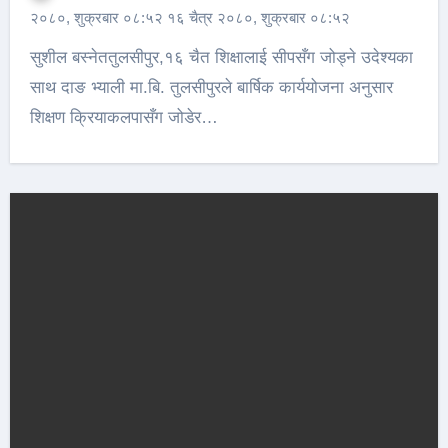
२०८०, शुक्रबार ०८:५२ १६ चैत्र २०८०, शुक्रबार ०८:५२
सुशील बस्नेततुलसीपुर,१६ चैत शिक्षालाई सीपसँग जोड्ने उदेश्यका
साथ दाङ भ्याली मा.बि. तुलसीपुरले बार्षिक कार्ययोजना अनुसार
शिक्षण क्रियाकलपासँग जोडेर…