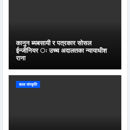
कानुन ब्यबसायी र पत्रकार सोसल
ईन्जीनियर ः उच्च अदालतका न्यायाधीश
राना
कला संस्कृति