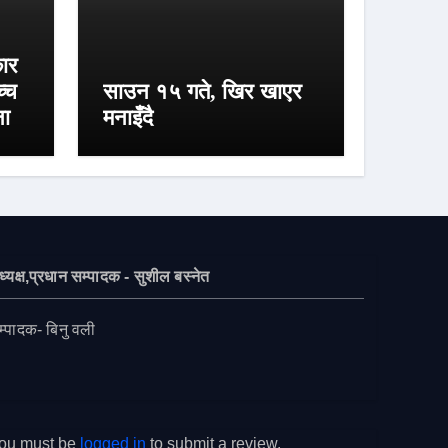
कार
्च
साउन १५ गते, खिर खाएर
ना
मनाइँदै
्यक्ष,प्रधान सम्पादक - सुशील बस्नेत
म्पादक- बिनु वली
ou must be
logged in
to submit a review.