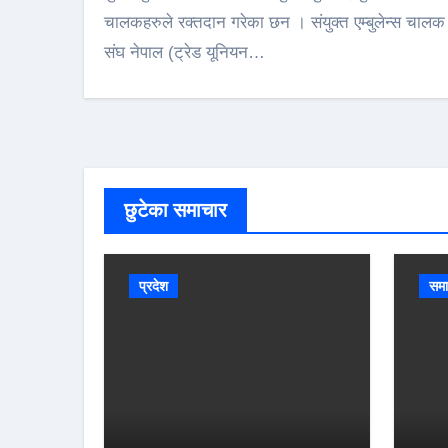
चालकहरुले रक्तदान गरेका छन । संयुक्त एम्बुलेन्स चालक
संघ नेपाल (ट्रेड यूनियन…
छुटेका समाचार
प्रदेश
समा