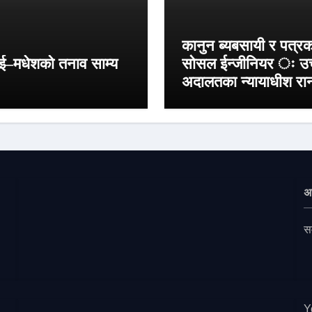
कानुन ब्यबसायी र पत्र
ई–मधेशको तनाव साम्य
सोसल ईन्जीनियर ः उच
अदालतका न्यायाधीश रा
अध
स
Y