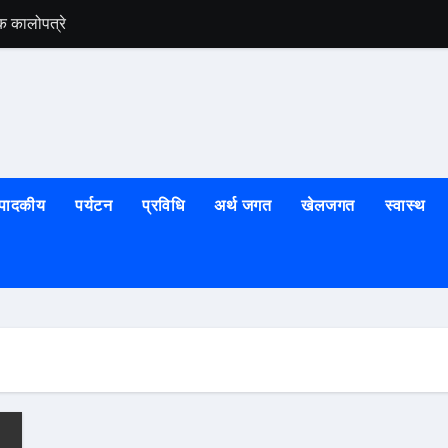
क कालोपत्रे
तराई–मधेशको तनाव सा
्पादकीय
पर्यटन
प्रविधि
अर्थ जगत
खेलजगत
स्वास्थ