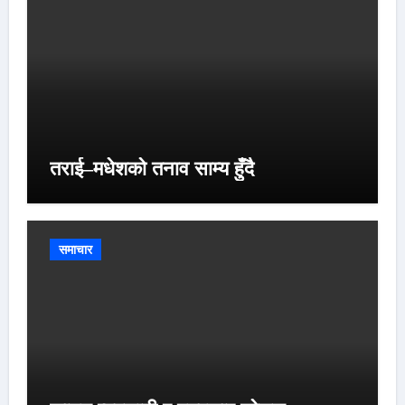
तराई–मधेशको तनाव साम्य हुँदै
समाचार