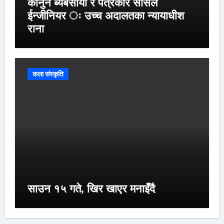
कानुन ब्यबसायी र पत्रकार सोसल
ईन्जीनियर ः उच्च अदालतका न्यायाधीश
राना
कला संस्कृति
साउन १५ गते, खिर खाएर मनाइँदै