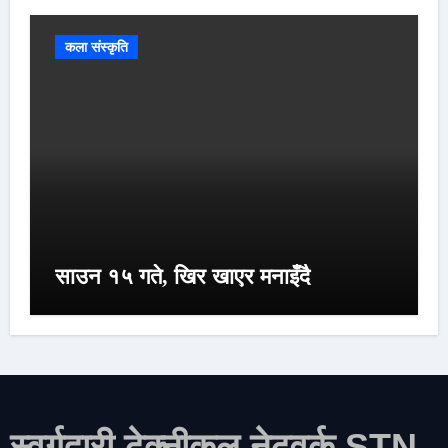
कला संस्कृति
साउन १५ गते, खिर खाएर मनाइँदै
स्वर्गद्वारी टेक्नीकल नेटवर्क STN