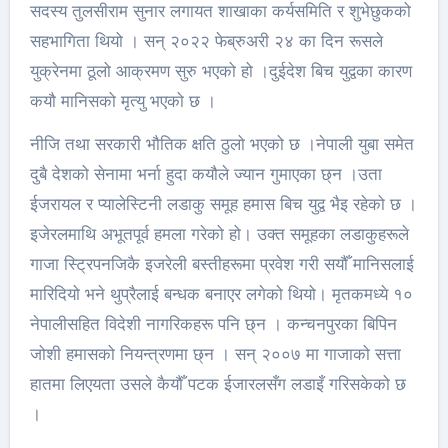
सदस्य तुलसीराम सुनार लगायत शाखाका कर्यसमिति र शुभेछुकको
सहभागिता थियो । सन् २०२२ फेब्रुअरी २४ का दिन रूसले
युक्रेनमा ठूलो आक्रमण सुरु भएको हो ।दुईदेश बिच युद्वका कारण
कयौ मानिसको मृत्यु भएको छ ।
नीजि तथा सरकारी भौतिक क्षति ठुलो भएको छ ।नेपाली युबा समेत
दुबै देशको सेनामा भर्ना हुदा कयौले ज्यान गुमाएका छ्न ।उता
ईजरायल र प्यालेस्टिनी लडाकु समूह हमास बिच युद्व भैइ रहेको छ ।
इजेरलमाथि अभूतपूर्व हमला गरेको हो। उक्त समूहका लडाकुहरूले
गाजा स्ट्रिपनजिकै इजरेली बस्तीहरूमा प्रवेश गरी सयौँ मानिसलाई
मारिदियो भने थुप्रैलाई बन्धक बनाएर लगेको थियो। मृतकमध्ये १०
नेपालीसहित विदेशी नागरिकहरू पनि छ्न । कन्चनपुरका बिपिन
जोशी हमासको नियन्त्रणमा छ्न । सन् २००७ मा गाजाको सत्ता
हातमा लिएयता उसले कैयौँ पटक ईजारलसँग लडाइँ गरिसकेको छ
।