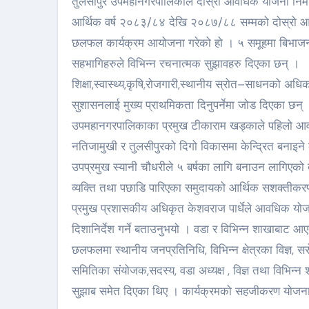
तुलसीपुर उपमहानगरपालिकाले दोस्रो आवधिक योजना निर्
आर्थिक वर्ष २०८३/८४ देखि २०८७/८८ सम्मको दोस्रो आ
छलफल कार्यक्रम आयोजना गरेको हो । ५ समूहमा बिभाज
सहभागिहरुले विभिन्न रचनात्मक सुझावहरु दिएका छन् ।
शिक्षा,स्वास्थ्य,कृषि,रोजगारी,स्थानीय स्रोत–साधनको अधि
सुशासनलाई मुख्य प्राथमिकता दिनुपर्नेमा जोड दिएका छन्
उपमहानगरपालिकाका प्रमुख टीकाराम खड्काले पहिलो आवधि
नतिजामुखी र तुलसीपुरको दिगो विकासमा केन्द्रित बनाइन
उपप्रमुख स्यानी चौधरीले ५ बर्षका लागि बनाउन लागिएको
व्यक्ति तथा पछाडि पारिएका समुदायको आर्थिक सशक्तीकरणका
प्रमुख प्रशासकीय अधिकृत केशवराज पार्धेले आवधिक यो
दिशानिर्देश गर्ने बताउनुभयो । वडा र विभिन्न शाखाबा
छलफलमा स्थानीय जनप्रतिनिधि, विभिन्न क्षेत्रका विज्ञ
समितिका संंयोजक,सदस्य, वडा अध्यक्ष , विज्ञ तथा विभिन
सुझाब समेत दिएका थिए । कार्यक्रमको सहजीकरण योजना 