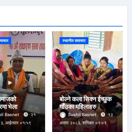
माचार
स्थानीय समाचार
समाजको
बोल्ने कला सिक्न ईच्छुक
रमा भेला
गाँउका महिलाहरु
il Basnet
२१
Sushil Basnet
१३
३, आईतवार ०१:५९
असार २०८३, शनिबार ०१:०९