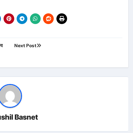
ीय
Next Post
shil Basnet