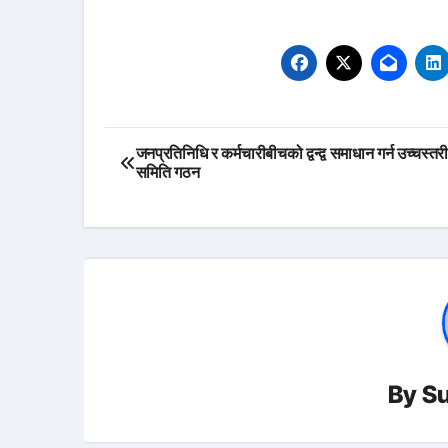
Post
जनप्रतिनिधि र कर्मचारीबीचको द्वन्द्व समाधान गर्न उच्चस्तर
समिति गठन
navigation
By
Su