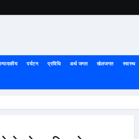
ीनियर ः उच्च अदालतका न्यायाधीश राना
 शल्यक्रिया भवन
ले) र नेकपाको संयुक्त सरकार गठन हुर्दै
म्पादकीय
पर्यटन
प्रविधि
अर्थ जगत
खेलजगत
स्वास्थ
ूर्वक मनाइँदै
ा रक्तदान र सम्मान
्दा माथि गोली
डक कालोपत्रे