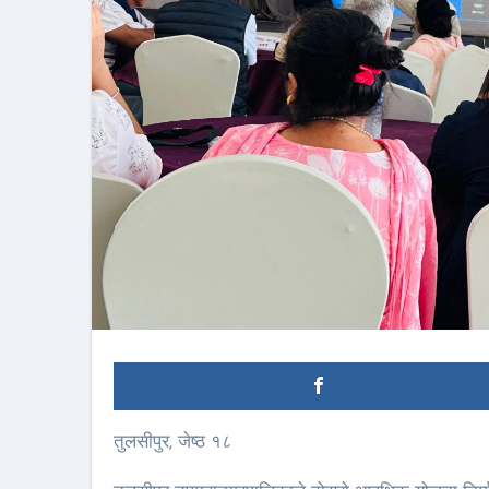
तुलसीपुर, जेष्ठ १८