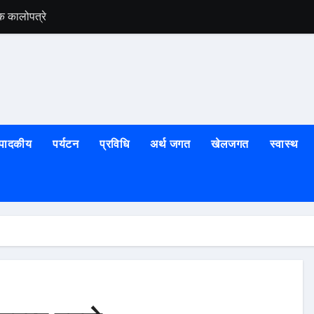
क कालोपत्रे
तराई–मधेशको तनाव सा
्पादकीय
पर्यटन
प्रविधि
अर्थ जगत
खेलजगत
स्वास्थ