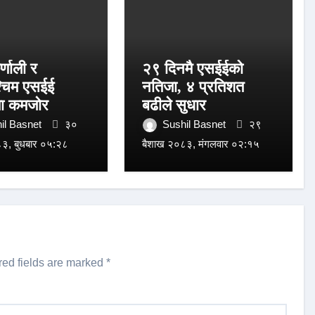
्णाली र
२९ दिनमै एसईईको
्चिम एसईई
नतिजा, ४ प्रतिशत
ा कमजोर
बढीले सुधार
il Basnet
३०
Sushil Basnet
२९
३, बुधबार ०५:२८
बैशाख २०८३, मंगलवार ०२:१५
red fields are marked
*