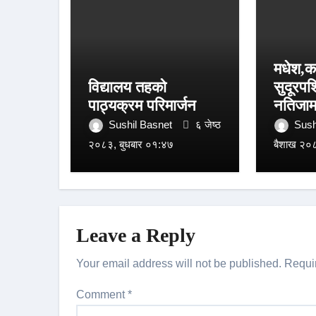
मधेश,कर
विद्यालय तहको
सुदूरपश
पाठ्यक्रम परिमार्जन
नतिजाम
Sushil Basnet
६ जेष्ठ
Sush
२०८३, बुधबार ०१:४७
बैशाख २०८
Leave a Reply
Your email address will not be published.
Requi
Comment
*