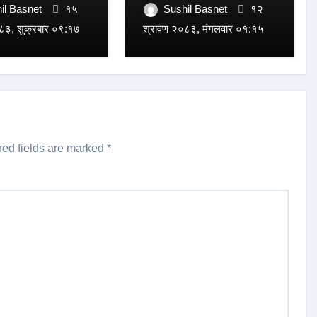
ा न्यायाधीश
il Basnet
१५
Sushil Basnet
१२
८३, शुक्रबार ०९:१७
श्रावण २०८३, मंगलवार ०१:१५
red fields are marked
*