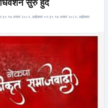
वेशन सुरु हुँदै
१:३५ १७ असार २०८१, आईतवार ०१:३५ १७ असार २०८१, आईतवार