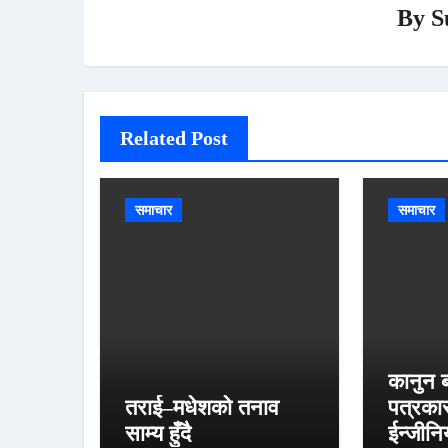
By
S
Related Post
समाचार
समाचार
कानुन ब
तराई–मधेशको तनाव
पत्रका
साम्य हुँदै
ईन्जीन