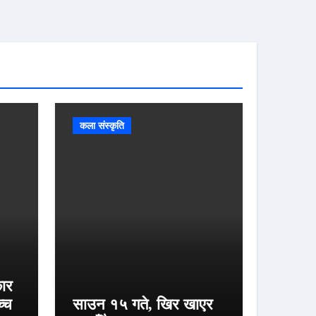
कला संस्कृति
कार
्च
साउन १५ गते, खिर खाएर