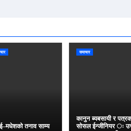
चार
समाचार
कानुन ब्यबसायी र पत्र
ई–मधेशको तनाव साम्य
सोसल ईन्जीनियर ः उच