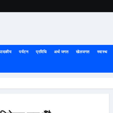
ीनियर ः उच्च अदालतका न्यायाधीश राना
शल्यक्रिया भवन
े) र नेकपाको संयुक्त सरकार गठन हुर्दै
्पादकीय
पर्यटन
प्रविधि
अर्थ जगत
खेलजगत
स्वास्थ
र्वक मनाइँदै
 रक्तदान र सम्मान
्दा माथि गोली
क कालोपत्रे