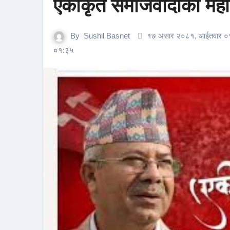
एकीकृत समाजवादीको महाधि
By
Sushil Basnet
१७ असार २०८१, आईतवार ०
०१:३५