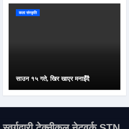
कला संस्कृति
साउन १५ गते, खिर खाएर मनाइँदै
स्वर्गद्वारी टेक्नीकल नेटवर्क STN