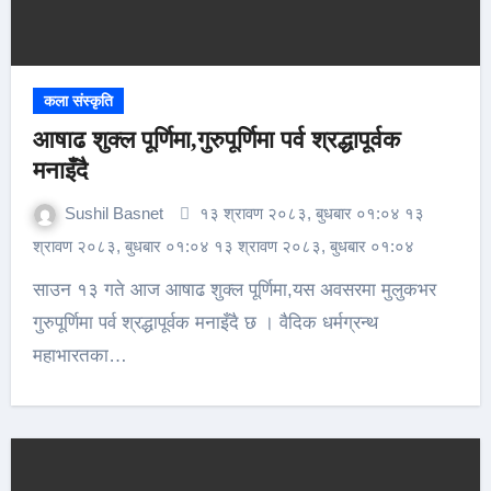
कला संस्कृति
आषाढ शुक्ल पूर्णिमा,गुरुपूर्णिमा पर्व श्रद्धापूर्वक
मनाइँदै
Sushil Basnet
१३ श्रावण २०८३, बुधबार ०१:०४ १३
श्रावण २०८३, बुधबार ०१:०४ १३ श्रावण २०८३, बुधबार ०१:०४
साउन १३ गते आज आषाढ शुक्ल पूर्णिमा,यस अवसरमा मुलुकभर
गुरुपूर्णिमा पर्व श्रद्धापूर्वक मनाइँदै छ । वैदिक धर्मग्रन्थ
महाभारतका…