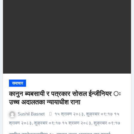
समाचार
कानुन ब्यबसायी र पत्रकार सोसल ईन्जीनियर ः
उच्च अदालतका न्यायाधीश राना
Sushil Basnet
१५ श्रावण २०८३, शुक्रबार ०९:१७ १५
श्रावण २०८३, शुक्रबार ०९:१७ १५ श्रावण २०८३, शुक्रबार ०९:१७