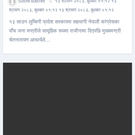
Sushil Basnet
१३ श्रावण २०८३, बुधबार ०१:१२ १३
श्रावण २०८३, बुधबार ०१:१२ १३ श्रावण २०८३, बुधबार ०१:१२
१३ साउन लुम्बिनी प्रदेश सरकारमा सहभागी नेपाली कांग्रेसका
पाँच जना मन्त्रीले सामूहिक रूपमा राजीनामा दिएपछि मुख्यमन्त्री
चेतनारायण आचार्यले…