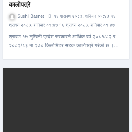
कालोपत्रे
Sushil Basnet
१६ श्रावण २०८३, शनिबार ०१:४७ १६
श्रावण २०८३, शनिबार ०१:४७ १६ श्रावण २०८३, शनिबार ०१:४७
श्रावण १७ लुम्बिनी प्रदेश सरकारले आर्थिक वर्ष २०८१/८२ र
२०८२/८३ मा २७० किलोमिटर सडक कालोपत्रे गरेको छ ।…