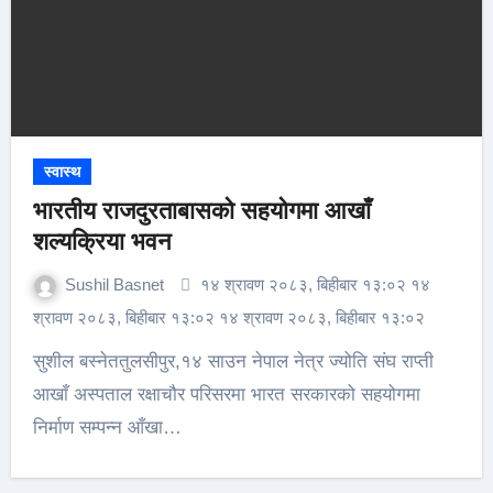
स्वास्थ
भारतीय राजदुरताबासको सहयोगमा आखाँ
शल्यक्रिया भवन
Sushil Basnet
१४ श्रावण २०८३, बिहीबार १३:०२ १४
श्रावण २०८३, बिहीबार १३:०२ १४ श्रावण २०८३, बिहीबार १३:०२
सुशील बस्नेततुलसीपुर,१४ साउन नेपाल नेत्र ज्योति संघ राप्ती
आखाँ अस्पताल रक्षाचौर परिसरमा भारत सरकारको सहयोगमा
निर्माण सम्पन्न आँखा…