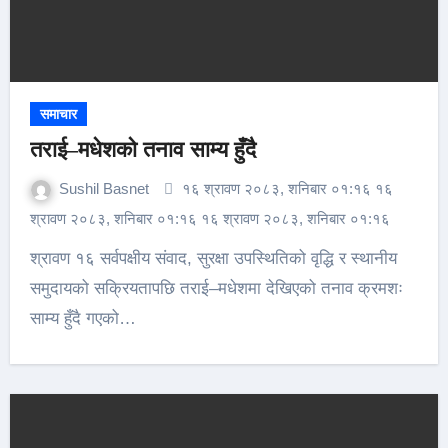
समाचार
तराई–मधेशको तनाव साम्य हुँदै
Sushil Basnet
१६ श्रावण २०८३, शनिबार ०१:१६ १६
श्रावण २०८३, शनिबार ०१:१६ १६ श्रावण २०८३, शनिबार ०१:१६
श्रावण १६ सर्वपक्षीय संवाद, सुरक्षा उपस्थितिको वृद्धि र स्थानीय
समुदायको सक्रियतापछि तराई–मधेशमा देखिएको तनाव क्रमशः
साम्य हुँदै गएको…