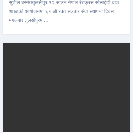
सुशील बस्नेततुलसीपुर,१२ साउन नेपाल रेडक्रस सोसाईटी दाङ
शाखाको आयोजनमा ६१ औ रक्त सञ्चार सेवा स्थापना दिवस
मंगलबार तुलसीपुरमा…