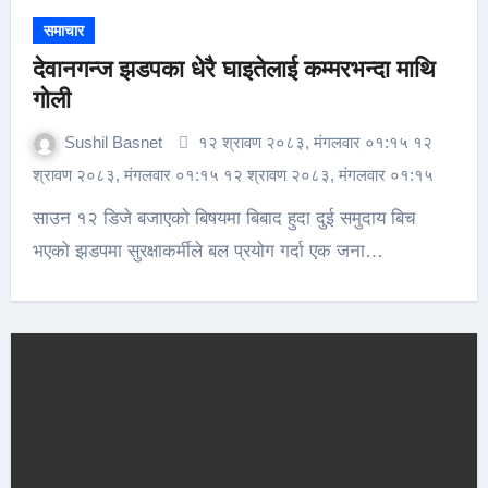
समाचार
देवानगन्ज झडपका धेरै घाइतेलाई कम्मरभन्दा माथि
गोली
Sushil Basnet
१२ श्रावण २०८३, मंगलवार ०१:१५ १२
श्रावण २०८३, मंगलवार ०१:१५ १२ श्रावण २०८३, मंगलवार ०१:१५
साउन १२ डिजे बजाएको बिषयमा बिबाद हुदा दुई समुदाय बिच
भएको झडपमा सुरक्षाकर्मीले बल प्रयोग गर्दा एक जना…