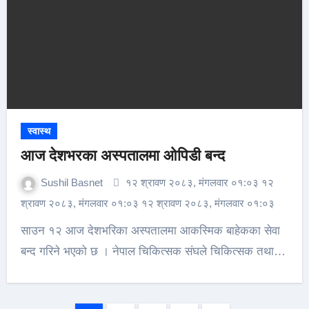
स्वास्थ
आज देशभरका अस्पतालमा ओपिडी बन्द
Sushil Basnet
१२ श्रावण २०८३, मंगलवार ०१:०३ १२
श्रावण २०८३, मंगलवार ०१:०३ १२ श्रावण २०८३, मंगलवार ०१:०३
साउन १२ आज देशभरिका अस्पतालमा आकस्मिक बाहेकका सेवा
बन्द गरिने भएको छ । नेपाल चिकित्सक संघले चिकित्सक तथा…