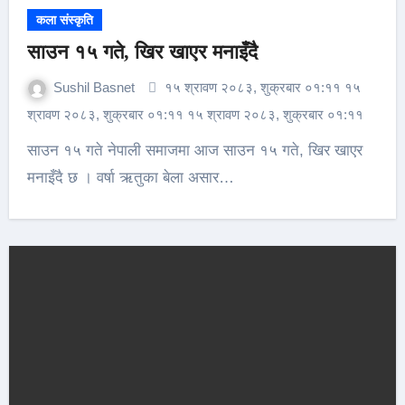
कला संस्कृति
साउन १५ गते, खिर खाएर मनाइँदै
Sushil Basnet
१५ श्रावण २०८३, शुक्रबार ०१:११ १५
श्रावण २०८३, शुक्रबार ०१:११ १५ श्रावण २०८३, शुक्रबार ०१:११
साउन १५ गते नेपाली समाजमा आज साउन १५ गते, खिर खाएर
मनाइँदै छ । वर्षा ऋतुका बेला असार…