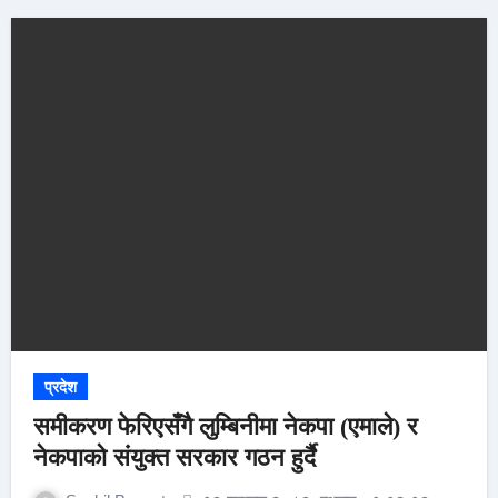
प्रदेश
समीकरण फेरिएसँगै लुम्बिनीमा नेकपा (एमाले) र
नेकपाको संयुक्त सरकार गठन हुर्दै