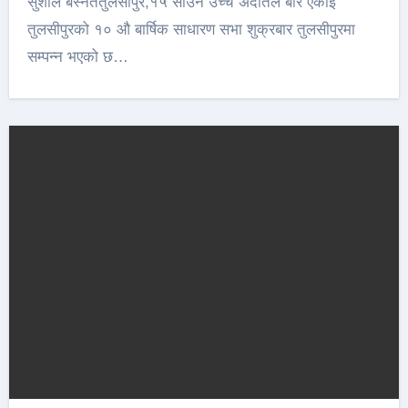
सुशील बस्नेततुलसीपुर,१५ साउन उच्च अदातल बार एकाई
तुलसीपुरको १० औ बार्षिक साधारण सभा शुक्रबार तुलसीपुरमा
सम्पन्न भएको छ…