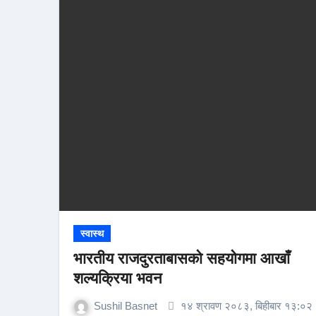
स्वास्थ
भारतीय राजदुरताबासको सहयोगमा आखाँ
शल्यक्रिया भवन
Sushil Basnet
१४ श्रावण २०८३, बिहीबार १३:०२