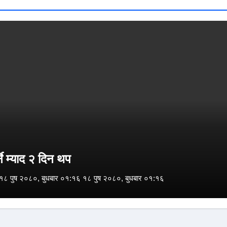
े म्याद २ दिन थप
१८ पुष २०८०, बुधबार ०१:१६ १८ पुष २०८०, बुधबार ०१:१६