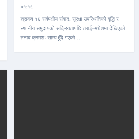
०१:१६
श्रावण १६ सर्वपक्षीय संवाद, सुरक्षा उपस्थितिको वृद्धि र
स्थानीय समुदायको सक्रियतापछि तराई–मधेशमा देखिएको
तनाव क्रमशः साम्य हुँदै गएको…