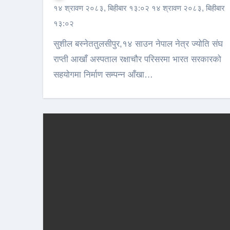
१४ श्रावण २०८३, बिहीबार १३:०२ १४ श्रावण २०८३, बिहीबार
१३:०२
सुशील बस्नेततुलसीपुर,१४ साउन नेपाल नेत्र ज्योति संघ
राप्ती आखाँ अस्पताल रक्षाचौर परिसरमा भारत सरकारको
सहयोगमा निर्माण सम्पन्न आँखा…