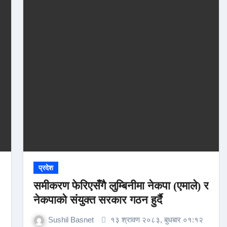
प्रदेश
समीकरण फेरिएसँगै लुम्बिनीमा नेकपा (एमाले) र
नेकपाको संयुक्त सरकार गठन हुर्दै
Sushil Basnet
१३ श्रावण २०८३, बुधबार ०१:१२