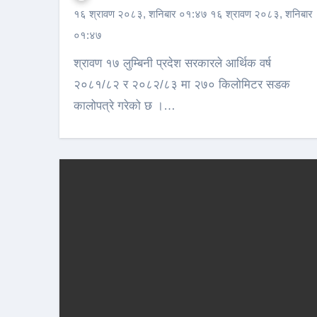
१६ श्रावण २०८३, शनिबार ०१:४७ १६ श्रावण २०८३, शनिबार
०१:४७
श्रावण १७ लुम्बिनी प्रदेश सरकारले आर्थिक वर्ष
२०८१/८२ र २०८२/८३ मा २७० किलोमिटर सडक
कालोपत्रे गरेको छ ।…