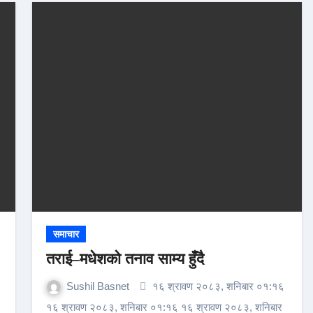
समाचार
तराई–मधेशको तनाव साम्य हुँदै
Sushil Basnet
१६ श्रावण २०८३, शनिबार ०१:१६
१६ श्रावण २०८३, शनिबार ०१:१६ १६ श्रावण २०८३, शनिबार