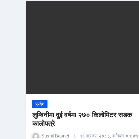
प्रदेश
लुम्बिनीमा दुई वर्षमा २७० किलोमिटर सडक
कालोपत्रे
Sushil Basnet
१६ श्रावण २०८३, शनिबार ०१:४७