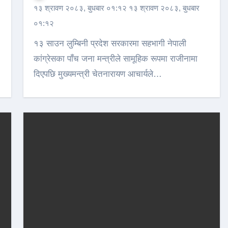
१३ श्रावण २०८३, बुधबार ०१:१२ १३ श्रावण २०८३, बुधबार
०१:१२
१३ साउन लुम्बिनी प्रदेश सरकारमा सहभागी नेपाली
कांग्रेसका पाँच जना मन्त्रीले सामूहिक रूपमा राजीनामा
दिएपछि मुख्यमन्त्री चेतनारायण आचार्यले…